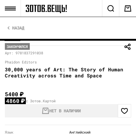
НАЗАД
ЗАКОНЧИЛСЯ
Арт: 9781837291038
Phaidon Editors
30,000 years of Art: The Story of Human
Creativity across Time and Space
5400
₽
4860
₽
с Зотов.Картой
НЕТ В НАЛИЧИИ
Язык
Английский