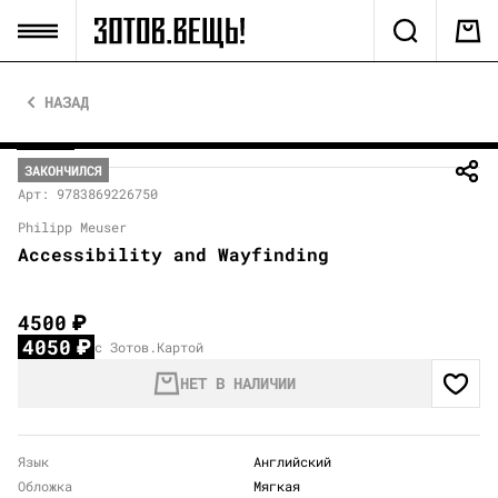
НАЗАД
ЗАКОНЧИЛСЯ
Арт: 9783869226750
Philipp Meuser
Accessibility and Wayfinding
4500
₽
4050
₽
с Зотов.Картой
НЕТ В НАЛИЧИИ
Язык
Английский
Обложка
Мягкая