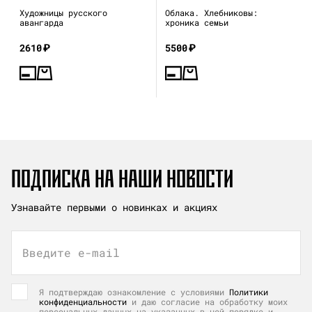
Художницы русского
Облака. Хлебниковы:
авангарда
хроника семьи
2610
₽
5500
₽
ПОДПИСКА НА НАШИ НОВОСТИ
Узнавайте первыми о новинках и акциях
Введите e-mail
Я подтверждаю ознакомление с условиями
Политики
конфиденциальности
и даю согласие на обработку моих
персональных данных на указанных в ней порядке и