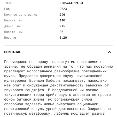
ISBN
9785444819784
Год
2023
Количество страниц
296
Ширина, мм
140
Длина, мм
215
Высота, мм
20
Вес, кг
0.20
ОПИСАНИЕ
Перемещаясь по городу, зачастую мы полагаемся на
зрение, не обращая внимания на то, что нас постоянно
преследует колоссальное разнообразие повседневных
шумов. Предлагая довериться слуху, американский
культуролог Брэндон Лабелль показывает, насколько
наш опыт и окружающая действительность зависимы от
звукового ландшафта. В предложенной им логике
«акустических территорий» звук становится не просто
фоном бытовой жизни, но организующей силой,
способной задавать новые очертания социальной,
политической и культурной деятельности. Опираясь на
поэтическую метафорику, Лабелль исследует разные