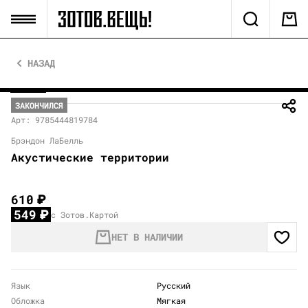
НАЗАД
ЗАКОНЧИЛСЯ
Арт: 9785444819784
Брэндон ЛаБелль
Акустические территории
610
₽
549
₽
с Зотов.Картой
НЕТ В НАЛИЧИИ
Язык
Русский
Обложка
Мягкая