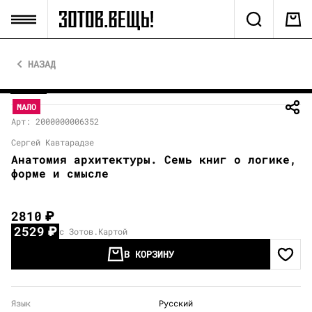
НАЗАД
МАЛО
Арт: 2000000006352
Сергей Кавтарадзе
Анатомия архитектуры. Семь книг о логике,
форме и смысле
2810
₽
2529
₽
с Зотов.Картой
В КОРЗИНУ
Язык
Русский