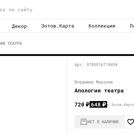
Зотов.Карта
Коллекции
П
Декор
ГИЯ ТЕАТРА
Арт: 9785916718454
Владимир Мирзоев
Апология театра
720
₽
648
₽
с Зотов.Карт
НЕТ В НАЛИЧИИ