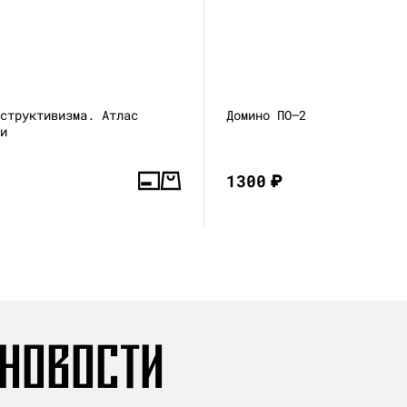
нструктивизма. Атлас
Домино ПО—2
ни
1300
₽
 НОВОСТИ