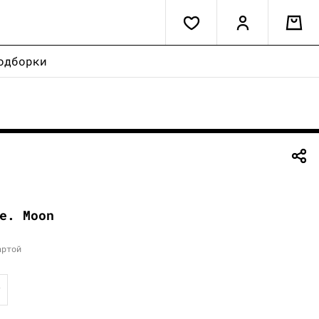
одборки
e. Moon
артой