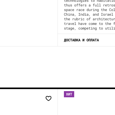
technologies to habitati
thus offers a full retro
space race during the Co
China, India, and Israel
the rubric of architectu
travel have come to the 
stage, competing to util
ДОСТАВКА И ОПЛАТА
ХИТ