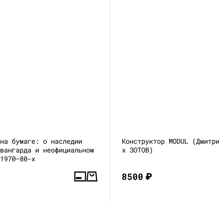
 на бумаге: о наследии
Конструктор MODUL (Дмитр
авангарда и неофициальном
x ЗОТОВ)
 1970–80-х
8500
₽