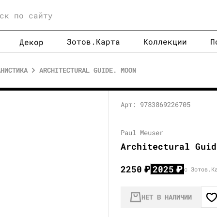
Зотов.Карта
Коллекции
П
Декор
АНИСТИКА
ARCHITECTURAL GUIDE. MOON
Арт: 9783869226705
Paul Meuser
Architectural Guid
2250
₽
2025
₽
с Зотов.К
НЕТ В НАЛИЧИИ