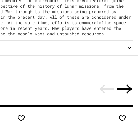
on modules for astronauts. This architectural guide
spective of the history of lunar missions, from the
ld War through to the missions being prepared by
 in the present day. All of these are considered under
re. At the same time, efforts to commercialise space
fore in recent years. New players have entered the
ise the moon's vast and untouched resources.