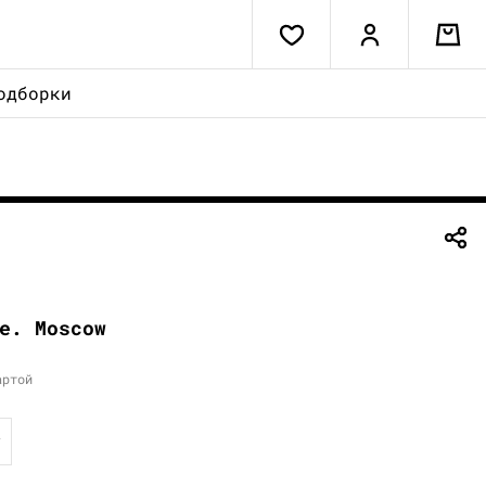
одборки
e. Moscow
артой