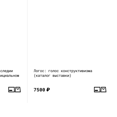
аследии
Логос: голос конструктивизма
фициальном
(каталог выставки)
7500
₽