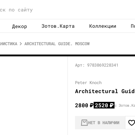
Зотов.Карта
Коллекции
П
Декор
АНИСТИКА
ARCHITECTURAL GUIDE. MOSCOW
Арт: 9783869228341
Peter Knoch
Architectural Guid
2800
₽
2520
₽
с Зотов.К
НЕТ В НАЛИЧИИ