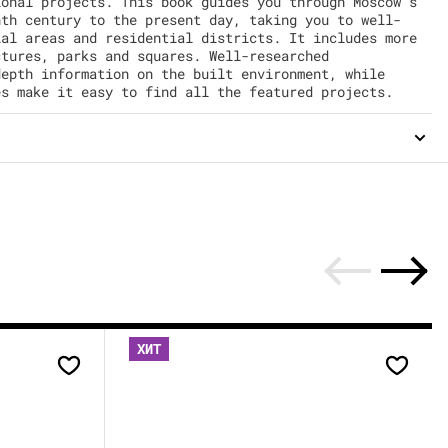
ional projects. This book guides you through Moscow’s
nth century to the present day, taking you to well-
ial areas and residential districts. It includes more
ctures, parks and squares. Well-researched
depth information on the built environment, while
es make it easy to find all the featured projects.
ХИТ