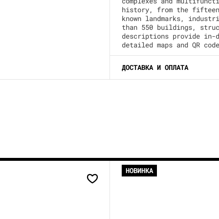
complexes and multifunct
history, from the fiftee
known landmarks, industr
than 550 buildings, stru
descriptions provide in-
detailed maps and QR cod
ДОСТАВКА И ОПЛАТА
НОВИНКА