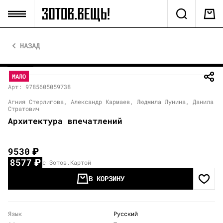
НАЗАД
МАЛО
Арт: 9785605059738
Агния Стерлигова, Александр Кармаев, Людмила Лунина, Данила
Стратович
Архитектура впечатлений
9530
₽
8577
₽
с Зотов.Картой
В КОРЗИНУ
Язык
Русский