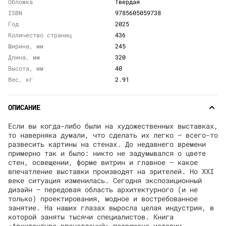
Обложка
Твердая
ISBN
9785605059738
Год
2025
Количество страниц
436
Ширина, мм
245
Длина, мм
320
Высота, мм
40
Вес, кг
2.91
ОПИСАНИЕ
Если вы когда-либо были на художественных выставках,
то наверняка думали, что сделать их легко — всего-то
развесить картины на стенах. До недавнего времени
примерно так и было: никто не задумывался о цвете
стен, освещении, форме витрин и главное — какое
впечатление выставки производят на зрителей. Но XXI
веке ситуация изменилась. Сегодня экспозиционный
дизайн — передовая область архитектурного (и не
только) проектирования, модное и востребованное
занятие. На наших глазах выросла целая индустрия, в
которой заняты тысячи специалистов. Книга
«Архитектура впечатлений» посвящена истории