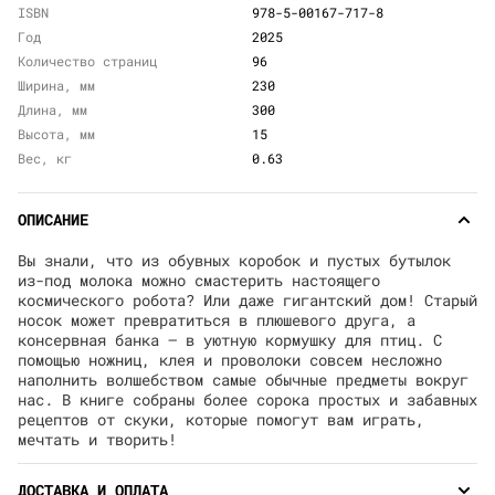
ISBN
978-5-00167-717-8
Год
2025
Количество страниц
96
Ширина, мм
230
Длина, мм
300
Высота, мм
15
Вес, кг
0.63
ОПИСАНИЕ
Вы знали, что из обувных коробок и пустых бутылок
из-под молока можно смастерить настоящего
космического робота? Или даже гигантский дом! Старый
носок может превратиться в плюшевого друга, а
консервная банка — в уютную кормушку для птиц. С
помощью ножниц, клея и проволоки совсем несложно
наполнить волшебством самые обычные предметы вокруг
нас. В книге собраны более сорока простых и забавных
рецептов от скуки, которые помогут вам играть,
мечтать и творить!
ДОСТАВКА И ОПЛАТА