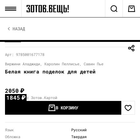
НАЗАД
Арт: 9785001677178
Виржини Аладжиди, Каролин Пеллисье, Савин Пье
Белая книга поделок для детей
2050
₽
1845
₽
с Зотов.Картой
В КОРЗИНУ
Язык
Русский
Обложка
Твердая