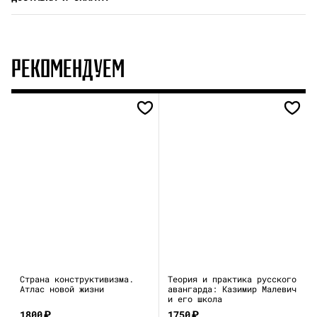
РЕКОМЕНДУЕМ
Страна конструктивизма.
Теория и практика русского
Атлас новой жизни
авангарда: Казимир Малевич
и его школа
1800
₽
1750
₽