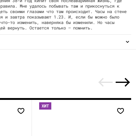
дения 38-й год кипит своя послеаварийная жизнь, где
правила. Мне удалось побывать там и прикоснуться к
деть своими глазами что там происходит. Часы на стене
ня и завтра показывают 1.23. И, если бы можно было
 что-то изменить, наверняка бы изменили. Но часы
дей вернуть. Остается только – помнить.
ХИТ