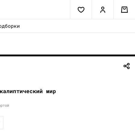
одборки
калиптический мир
артой