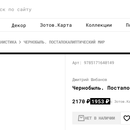
Зотов.Карта
Коллекции
П
Декор
АНИСТИКА
ЧЕРНОБЫЛЬ. ПОСТАПОКАЛИПТИЧЕСКИЙ МИР
Арт: 9785171640149
Дмитрий Шибанов
Чернобыль. Постапо
2170
₽
1953
₽
с Зотов.К
НЕТ В НАЛИЧИИ