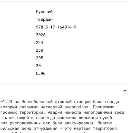
Русский
Твердая
978-5-17-164014-9
2025
224
260
205
20
0.96
 01:23 на Чернобыльской атомной станции близ города
 который разрушил четвертый энергоблок. Произошло
огромных территорий. Авария нанесла непоправимый вред
и тысяч людей и навсегда изменила миллионы судеб.
близ расположенных сел были эвакуированы. Многие
обыльская зона отчуждения – это мертвая территория.