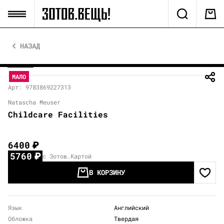
НАЗАД
МАЛО
Арт: 9783869227313
Natascha Meuser
Childcare Facilities
6400
₽
5760
₽
с Зотов.Картой
В КОРЗИНУ
Язык
Английский
Обложка
Твердая