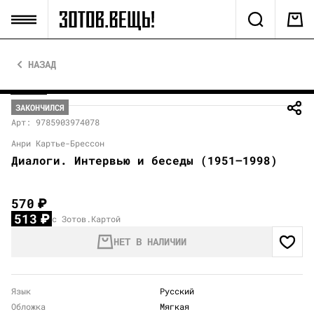
НАЗАД
ЗАКОНЧИЛСЯ
Арт: 9785903974078
Анри Картье-Брессон
Диалоги. Интервью и беседы (1951–1998)
570
₽
513
₽
с Зотов.Картой
НЕТ В НАЛИЧИИ
Язык
Русский
Обложка
Мягкая