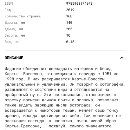
ISBN
9785903974078
Год
2019
Количество страниц
160
Ширина, мм
140
Длина, мм
205
Высота, мм
10
Вес, кг
0.18
ОПИСАНИЕ
Издание объединяет двенадцать интервью и бесед
Картье- Брессона, относящихся к периоду с 1951 по
1998 год. В них раскрывается Картье-Брессон
увлекательный и увлеченный. Он говорит о фотографии,
размышляет о состоянии мира и оглядывается на
пройденный путь. Эти высказывания, относящиеся к
отрезку времени длиною почти в полвека, позволяют
также видеть эволюцию мысли фотографа: он
возвращается к некоторым темам, меняет свою точку
зрения, иногда противоречит себе. Так возникает не
застывшая легенда, а напротив, очень живой образ
Картье-Брессона, – пожалуй, самого знаменитого