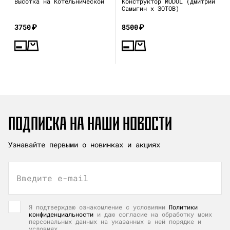
Высотка на Котельнической
Конструктор MODUL (Дмитрий
Самыгин x ЗОТОВ)
3750
₽
8500
₽
ПОДПИСКА НА НАШИ НОВОСТИ
Узнавайте первыми о новинках и акциях
Введите e-mail
Я подтверждаю ознакомление с условиями
Политики
конфиденциальности
и даю согласие на обработку моих
персональных данных на указанных в ней порядке и
условиях