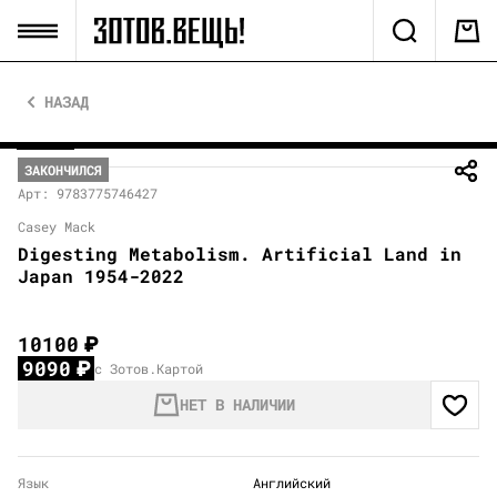
НАЗАД
ЗАКОНЧИЛСЯ
Арт: 9783775746427
Casey Mack
Digesting Metabolism. Artificial Land in
Japan 1954-2022
10100
₽
9090
₽
с Зотов.Картой
НЕТ В НАЛИЧИИ
Язык
Английский