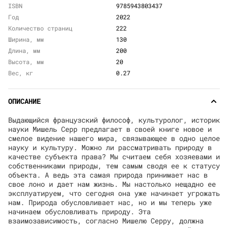
ISBN
9785943803437
Год
2022
Количество страниц
222
Ширина, мм
130
Длина, мм
200
Высота, мм
20
Вес, кг
0.27
ОПИСАНИЕ
Выдающийся французский философ, культуролог, историк
науки Мишель Серр предлагает в своей книге новое и
смелое видение нашего мира, связывающее в одно целое
науку и культуру. Можно ли рассматривать природу в
качестве субъекта права? Мы считаем себя хозяевами и
собственниками природы, тем самым сводя ее к статусу
объекта. А ведь эта самая природа принимает нас в
свое лоно и дает нам жизнь. Мы настолько нещадно ее
эксплуатируем, что сегодня она уже начинает угрожать
нам. Природа обусловливает нас, но и мы теперь уже
начинаем обусловливать природу. Эта
взаимозависимость, согласно Мишелю Серру, должна