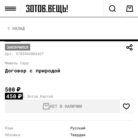
НАЗАД
ЗАКОНЧИЛСЯ
Арт: 9785943803437
Мишель Серр
Договор с природой
500
₽
450
₽
с Зотов.Картой
НЕТ В НАЛИЧИИ
Язык
Русский
Обложка
Твердая