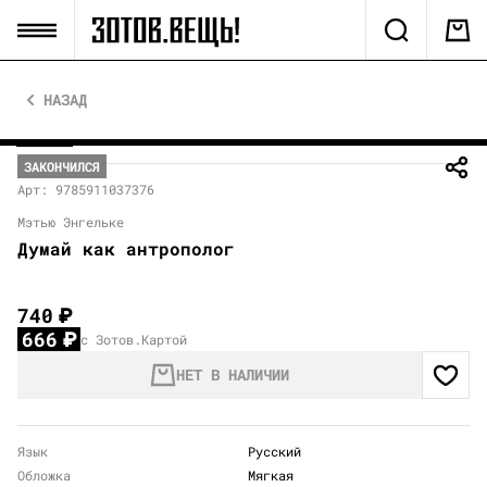
НАЗАД
ЗАКОНЧИЛСЯ
Арт: 9785911037376
Мэтью Энгельке
Думай как антрополог
740
₽
666
₽
с Зотов.Картой
НЕТ В НАЛИЧИИ
Язык
Русский
Обложка
Мягкая