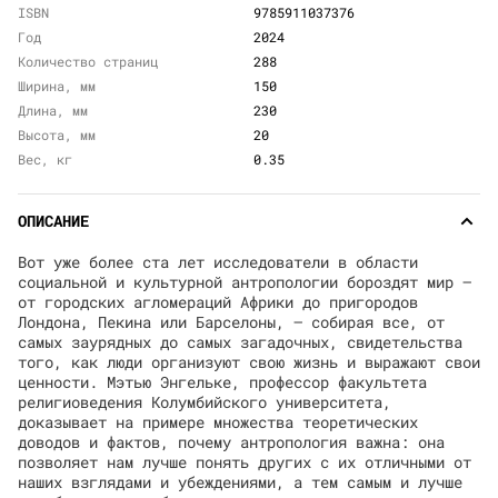
ISBN
9785911037376
Год
2024
Количество страниц
288
Ширина, мм
150
Длина, мм
230
Высота, мм
20
Вес, кг
0.35
ОПИСАНИЕ
Вот уже более ста лет исследователи в области
социальной и культурной антропологии бороздят мир —
от городских агломераций Африки до пригородов
Лондона, Пекина или Барселоны, — собирая все, от
самых заурядных до самых загадочных, свидетельства
того, как люди организуют свою жизнь и выражают свои
ценности. Мэтью Энгельке, профессор факультета
религиоведения Колумбийского университета,
доказывает на примере множества теоретических
доводов и фактов, почему антропология важна: она
позволяет нам лучше понять других с их отличными от
наших взглядами и убеждениями, а тем самым и лучше