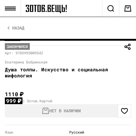
НАЗАД
ЗАКОНЧИЛСЯ
Арт: 9785995009542
Екатерина Бобринская
Душа толпы. Искусство и социальная
мифология
1110
₽
999
₽
с Зотов.Картой
НЕТ В НАЛИЧИИ
Язык
Русский