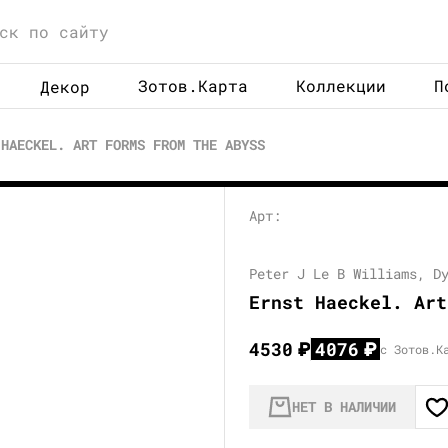
Зотов.Карта
Коллекции
П
Декор
 HAECKEL. ART FORMS FROM THE ABYSS
Арт:
Peter J Le B Williams, D
Ernst Haeckel. Art
4530
₽
4076
₽
с Зотов.К
НЕТ В НАЛИЧИИ