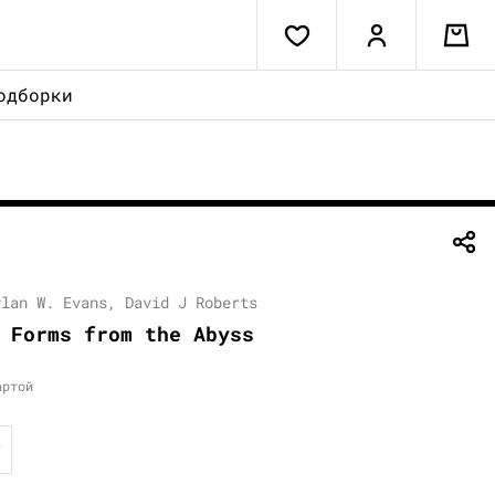
одборки
ylan W. Evans, David J Roberts
 Forms from the Abyss
артой