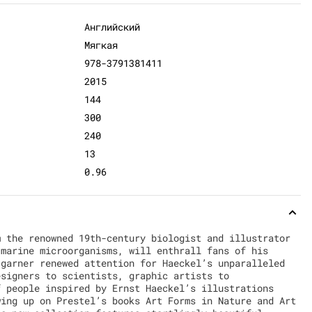
Английский
Мягкая
978-3791381411
2015
144
300
240
13
0.96
m the renowned 19th-century biologist and illustrator
 marine microorganisms, will enthrall fans of his
 garner renewed attention for Haeckel’s unparalleled
esigners to scientists, graphic artists to
f people inspired by Ernst Haeckel’s illustrations
wing up on Prestel’s books Art Forms in Nature and Art