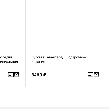
аследии
Русский авангард. Подарочное
фициальном
издание
3460
₽