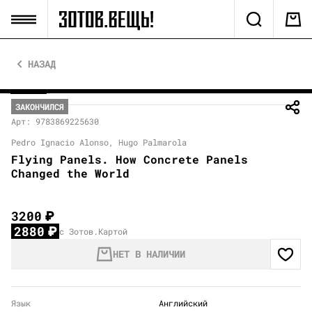
НАЗАД
ЗАКОНЧИЛСЯ
Арт: 9783869225630
Pedro Ignacio Alonso, Hugo Palmarola
Flying Panels. How Concrete Panels
Changed the World
3200
₽
2880
₽
с Зотов.Картой
НЕТ В НАЛИЧИИ
Язык
Английский