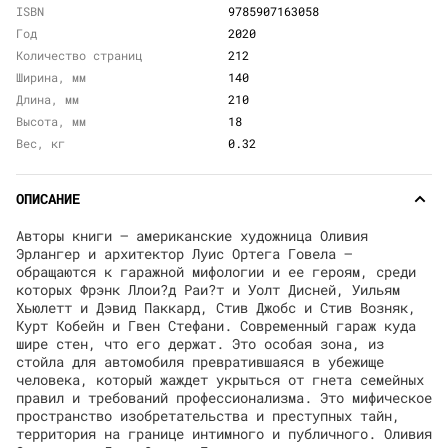
ISBN
9785907163058
Год
2020
Количество страниц
212
Ширина, мм
140
Длина, мм
210
Высота, мм
18
Вес, кг
0.32
ОПИСАНИЕ
Авторы книги — американские художница Оливия
Эрлангер и архитектор Луис Ортега Говела —
обращаются к гаражной мифологии и ее героям, среди
которых Фрэнк Ллои?д Раи?т и Уолт Дисней, Уильям
Хьюлетт и Дэвид Паккард, Стив Джобс и Стив Возняк,
Курт Кобейн и Гвен Стефани. Современный гараж куда
шире стен, что его держат. Это особая зона, из
стойла для автомобиля превратившаяся в убежище
человека, который жаждет укрыться от гнета семейных
правил и требований профессионализма. Это мифическое
пространство изобретательства и преступных тайн,
территория на границе интимного и публичного. Оливия