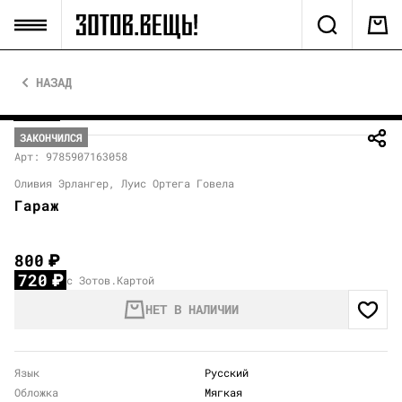
НАЗАД
ЗАКОНЧИЛСЯ
Арт: 9785907163058
Оливия Эрлангер, Луис Ортега Говела
Гараж
800
₽
720
₽
с Зотов.Картой
НЕТ В НАЛИЧИИ
Язык
Русский
Обложка
Мягкая