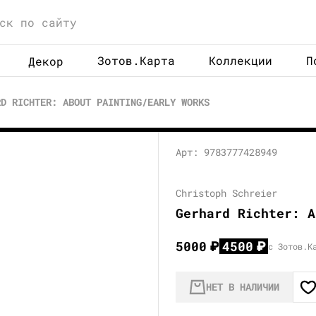
Зотов.Карта
Коллекции
П
Декор
RD RICHTER: ABOUT PAINTING/EARLY WORKS
Арт: 9783777428949
Christoph Schreier
Gerhard Richter: A
5000
₽
4500
₽
с Зотов.К
НЕТ В НАЛИЧИИ