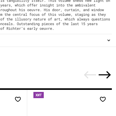
 is tangibility itself. This volume sheds new light on
 years, which offer insight into the ambivalent
hroughout his oeuvre. His door, curtain, and window
rm the central focus of this volume, staging as they
 of the illusory nature of art, which always questions
onceals. Outstanding pieces of the last 15 years
 of Richter’s early oeuvre.
ХИТ