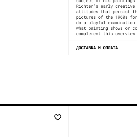
subject of his paintings
Richter’s early creative
attitudes that persist t
pictures of the 1960s fo
do a playful examination
what painting shows or c
complement this overview
ДОСТАВКА И ОПЛАТА