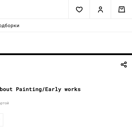
одборки
bout Painting/Early works
артой