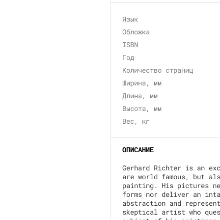
Язык
Обложка
ISBN
Год
Количество страниц
Ширина, мм
Длина, мм
Высота, мм
Вес, кг
ОПИСАНИЕ
Gerhard Richter is an ex
are world famous, but al
painting. His pictures n
forms nor deliver an int
abstraction and represen
skeptical artist who que