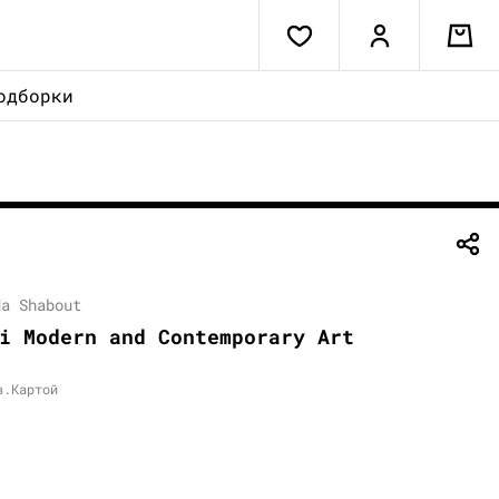
одборки
da Shabout
i Modern and Contemporary Art
в.Картой