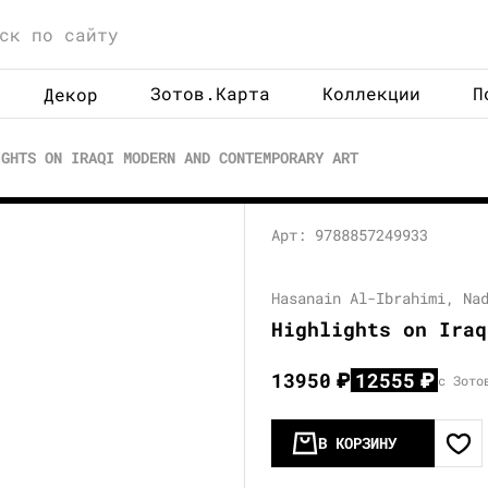
Зотов.Карта
Коллекции
П
Декор
IGHTS ON IRAQI MODERN AND CONTEMPORARY ART
Арт: 9788857249933
Hasanain Al-Ibrahimi, Na
Highlights on Iraq
13950
₽
12555
₽
с Зото
В КОРЗИНУ