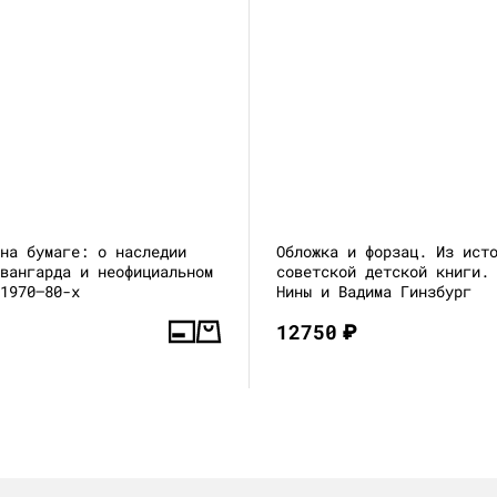
 на бумаге: о наследии
Обложка и форзац. Из ист
авангарда и неофициальном
советской детской книги.
 1970–80-х
Нины и Вадима Гинзбург
12750
₽