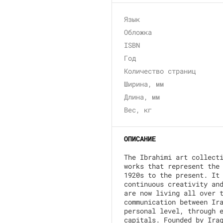
Язык
Обложка
ISBN
Год
Количество страниц
Ширина, мм
Длина, мм
Вес, кг
ОПИСАНИЕ
The Ibrahimi art collect
works that represent the
1920s to the present. It
continuous creativity an
are now living all over 
communication between Ir
personal level, through 
capitals. Founded by Ira