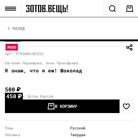
НАЗАД
МАЛО
Арт: 9785006302532
Евгения Чернышова, Анна Прокофьева
Я знаю, что я ем! Шоколад
500
₽
450
₽
с Зотов.Картой
В КОРЗИНУ
Язык
Русский
Обложка
Твердая