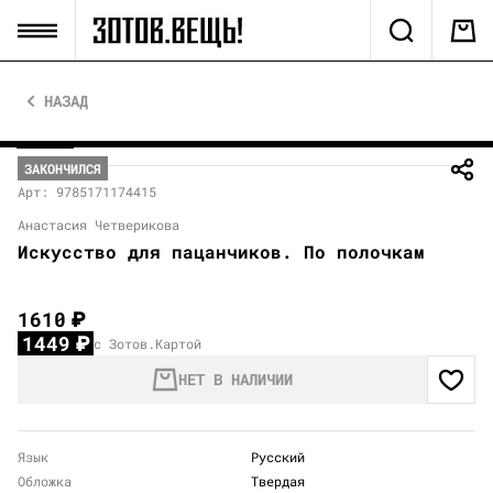
НАЗАД
ЗАКОНЧИЛСЯ
Арт: 9785171174415
Анастасия Четверикова
Искусство для пацанчиков. По полочкам
1610
₽
1449
₽
с Зотов.Картой
НЕТ В НАЛИЧИИ
Язык
Русский
Обложка
Твердая