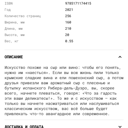
ISBN
9785171174415
Год
2021
Количество страниц
256
Ширина, мм
160
Длина, мм
210
Высота, мм
20
Вес, кг
0.55
ОПИСАНИЕ
Искусство похоже на сыр или вино: чтобы его понять,
нужно им «наесться». Если вы всю жизнь пили только
крымские сладкие вина и ели пошехонский сыр, а потом
друзья привезли вам ароматный сыр с плесенью и
бутылку испанского Рибера-дель-Дуэро, вы, скорее
всего, начнете плеваться, говоря: «Что за гадость
эти ваши деликатесы!». То же и с искусством — как
только вы начнете насматриваться или наслушиваться
классическим искусством, вас всё больше будет
привлекать что-то авангардное или современное.
ДОСТАВКА И ОПЛАТА