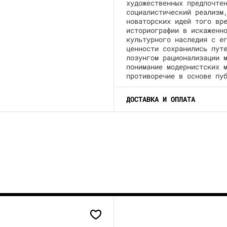
художественных предпочте
социалистический реализм
новаторских идей того вр
историографии в искаженн
культурного наследия с е
ценности сохранились пут
лозунгом рационализации 
понимание модернистских 
противоречие в основе пу
ДОСТАВКА И ОПЛАТА