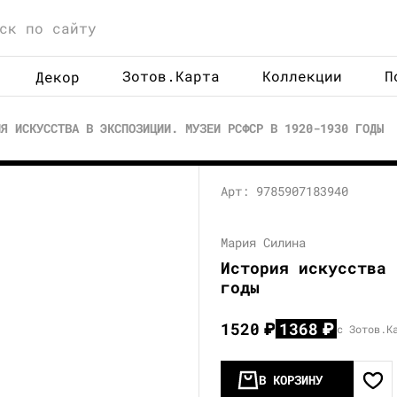
Зотов.Карта
Коллекции
П
Декор
ИЯ ИСКУССТВА В ЭКСПОЗИЦИИ. МУЗЕИ РСФСР В 1920-1930 ГОДЫ
Арт: 9785907183940
Мария Силина
История искусства 
годы
1520
₽
1368
₽
с Зотов.К
В КОРЗИНУ