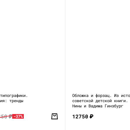
 типографики.
Обложка и форзац. Из ист
ция: тренды
советской детской книги.
Нины и Вадима Гинзбург
850
₽
12750
₽
-37%