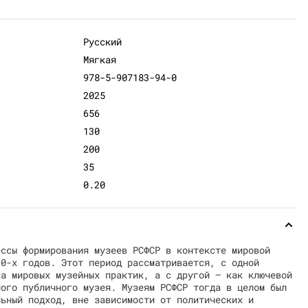
Русский
Мягкая
978-5-907183-94-0
2025
656
130
200
35
0.20
ессы формирования музеев РСФСР в контексте мировой
30-х годов. Этот период рассматривается, с одной
са мировых музейных практик, а с другой — как ключевой
ного публичного музея. Музеям РСФСР тогда в целом был
льный подход, вне зависимости от политических и