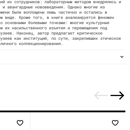
ний их сотрудников: лабораторным методом внедрялись и
, и авангардные нововведения. Однако многие из
емени были воплощены лишь частично и остались в
ом виде. Кроме того, в книге анализируется феномен
го основными болевыми точками: многие культурные
ем их насильственного изъятия и перемещения под
музеев. Наконец, автор предлагает критическое
музеев как институций, по сути, закрепивших этическое
бличного коллекционирования.