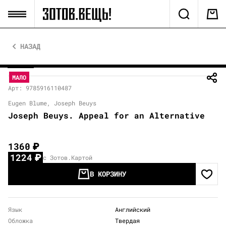
НАЗАД
МАЛО
Арт: 9785916110487
Eugen Blume, Joseph Beuys
Joseph Beuys. Appeal for an Alternative
1360
₽
1224
₽
с Зотов.Картой
В КОРЗИНУ
Язык
Английский
Обложка
Твердая