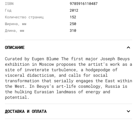
ISBN
9785916110487
Год
2012
Количество страниц
152
Ширина, мм
250
Длина, мм
310
ОПИСАНИЕ
Curated by Eugen Blume The first major Joseph Beuys
exhibition in Moscow proposes the artist’s work as a
site of inveterate turbulence, a hodgepodge of
visceral didacticism, and calls for social
transformation that serially engages the East within
the West. In Beuys’s art-life cosmology, Russia is
the hulking Eurasian landmass of energy and
potential.
ДОСТАВКА И ОПЛАТА