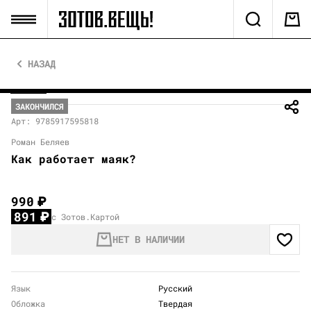
НАЗАД
ЗАКОНЧИЛСЯ
Арт: 9785917595818
Роман Беляев
Как работает маяк?
990
₽
891
₽
с Зотов.Картой
НЕТ В НАЛИЧИИ
Язык
Русский
Обложка
Твердая