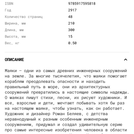
ISBN
9785917595818
Год
2917
Количество страниц
48
Ширина, мм
210
Длина, мм
300
Высота, мм
15
Вес, кг
0.50
ОПИСАНИЕ
Маяки — одни из самых древних инженерных сооружений
на земле. За многие тысячелетия, что маяки помогают
кораблям преодолевать опасности и находить
правильный путь в море, они из архитектурных
сооружений превратились в настоящие символы надежды.
О маяках пишут стихи, песни, их рисуют художники. И
все, взрослые и дети, мечтают побывать хотя бы раз
на настоящем маяке, чтобы узнать, как он работает.
Художник и дизайнер Роман Беляев, с детства
неравнодушный к разным особенным инженерным
сооружениям, придумал и создал удивительную серию
про самые интересные изобретения человека в области