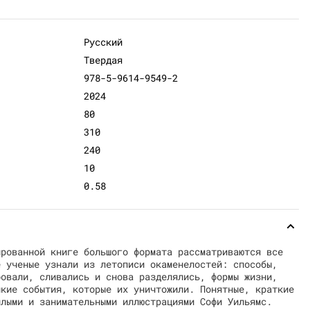
Русский
Твердая
978-5-9614-9549-2
2024
80
310
240
10
0.58
ированной книге большого формата рассматриваются все
е ученые узнали из летописи окаменелостей: способы,
фовали, сливались и снова разделялись, формы жизни,
икие события, которые их уничтожили. Понятные, краткие
плыми и занимательными иллюстрациями Софи Уильямс.