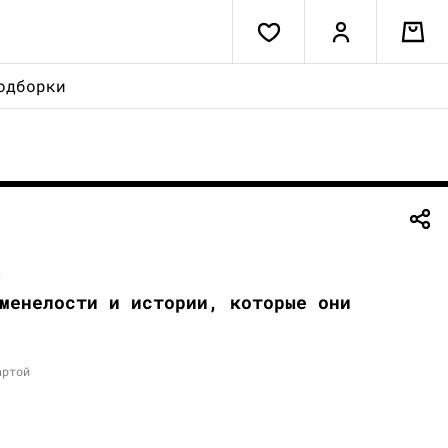
одборки
с
менелости и истории, которые они
артой