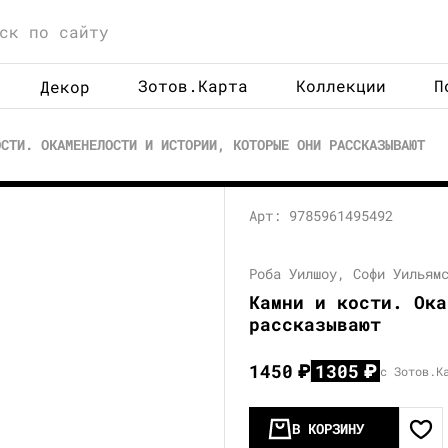
Зотов.Карта
Коллекции
П
Декор
ОСТИ. ОКАМЕНЕЛОСТИ И ИСТОРИИ, КОТОРЫЕ ОНИ РАССКАЗЫВАЮТ
Арт: 9785961495492
Роба Уилшоу, Софи Уильям
Камни и кости. Ока
рассказывают
1450
₽
1305
₽
с Зотов.К
В КОРЗИНУ