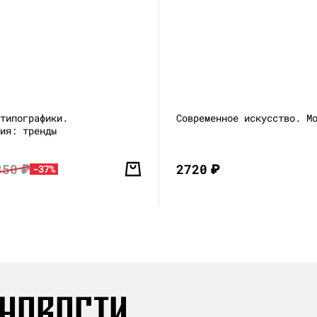
 типографики.
Современное искусство. М
ция: тренды
850
₽
2720
₽
-37%
 НОВОСТИ