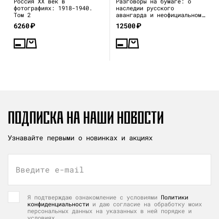
Россия XX век в
Разговоры на бумаге: о
фотографиях: 1918-1940.
наследии русского
Том 2
авангарда и неофициальном
искусстве 1970–80-х
6260
₽
12500
₽
ПОДПИСКА НА НАШИ НОВОСТИ
Узнавайте первыми о новинках и акциях
Введите e-mail
Я подтверждаю ознакомление с условиями
Политики
конфиденциальности
и даю согласие на обработку моих
персональных данных на указанных в ней порядке и
условиях