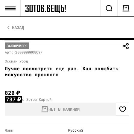
НАЗАД
ЗАКОНЧИЛСЯ
Арт: 2000000008097
Оссиан Уорд
Лучше посмотреть еще раз. Как полюбить
искусство прошлого
820
₽
737
₽
с Зотов.Картой
НЕТ В НАЛИЧИИ
Язык
Русский