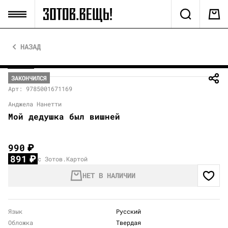
НАЗАД
ЗАКОНЧИЛСЯ
Арт: 9785001671169
Анджела Нанетти
Мой дедушка был вишней
990
₽
891
₽
с Зотов.Картой
НЕТ В НАЛИЧИИ
Язык
Русский
Обложка
Твердая