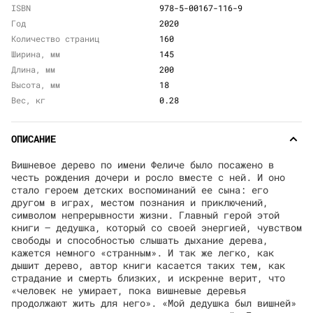
ISBN
978-5-00167-116-9
Год
2020
Количество страниц
160
Ширина, мм
145
Длина, мм
200
Высота, мм
18
Вес, кг
0.28
ОПИСАНИЕ
Вишневое дерево по имени Феличе было посажено в
честь рождения дочери и росло вместе с ней. И оно
стало героем детских воспоминаний ее сына: его
другом в играх, местом познания и приключений,
символом непрерывности жизни. Главный герой этой
книги — дедушка, который со своей энергией, чувством
свободы и способностью слышать дыхание дерева,
кажется немного «странным». И так же легко, как
дышит дерево, автор книги касается таких тем, как
страдание и смерть близких, и искренне верит, что
«человек не умирает, пока вишневые деревья
продолжают жить для него». «Мой дедушка был вишней»