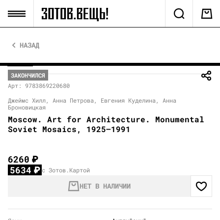
НАЗАД
ЗАКОНЧИЛСЯ
Арт: 9783869220680
Джеймс Хилл, Анна Петрова, Евгения Куделина, Анна
Броновицкая
Moscow. Art for Architecture. Monumental
Soviet Mosaics, 1925–1991
6260
₽
5634
₽
с Зотов.Картой
НЕТ В НАЛИЧИИ