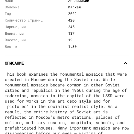
Язык
Английский
Обложка
Мягкая
Год
2022
Количество страниц
420
Ширина, мм
245
Длина, мм
137
Высота, мм
19
Вес, кг
1.30
ОПИСАНИЕ
This book examines the monumental mosaics that were
created in Moscow during the Soviet era. While
monumental mosaics became common in other Soviet
cities and republics in the 1960s during the age of
modernism, mosaics in the capital of the USSR were
used for works in the art deco style and for
'pictures' in the socialist realist style. As a
result, the entire history of Soviet art is
reflected in Moscow's metro stations, palaces of
culture, military museums, hospitals, schools, and
prefabricated houses. Many important mosaics are now
disappearing before our eyes – victims of