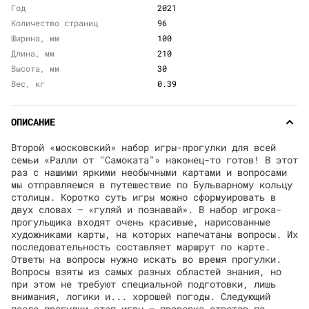
Год
2021
Количество страниц
96
Ширина, мм
100
Длина, мм
210
Высота, мм
30
Вес, кг
0.39
ОПИСАНИЕ
Второй «московский» набор игры-прогулки для всей
семьи «Ралли от "Самоката"» наконец-то готов! В этот
раз с нашими яркими необычными картами и вопросами
мы отправляемся в путешествие по Бульварному кольцу
столицы. Коротко суть игры можно сформуировать в
двух словах — «гуляй и познавай». В набор игрока-
прогульщика входят очень красивые, нарисованные
художниками карты, на которых напечатаны вопросы. Их
последовательность составляет маршрут по карте.
Ответы на вопросы нужно искать во время прогулки.
Вопросы взяты из самых разных областей знания, но
при этом не требуют специальной подготовки, лишь
внимания, логики и... хорошей погоды. Следующий
после прогулки этап игры — проверка ответов по