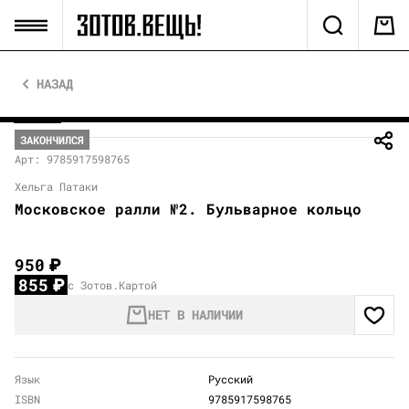
НАЗАД
ЗАКОНЧИЛСЯ
Арт: 9785917598765
Хельга Патаки
Московское ралли №2. Бульварное кольцо
950
₽
855
₽
с Зотов.Картой
НЕТ В НАЛИЧИИ
Язык
Русский
ISBN
9785917598765