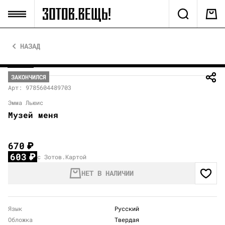
НАЗАД
ЗАКОНЧИЛСЯ
Арт: 9785604489703
Эмма Льюис
Музей меня
670
₽
603
₽
с Зотов.Картой
НЕТ В НАЛИЧИИ
Язык
Русский
Обложка
Твердая