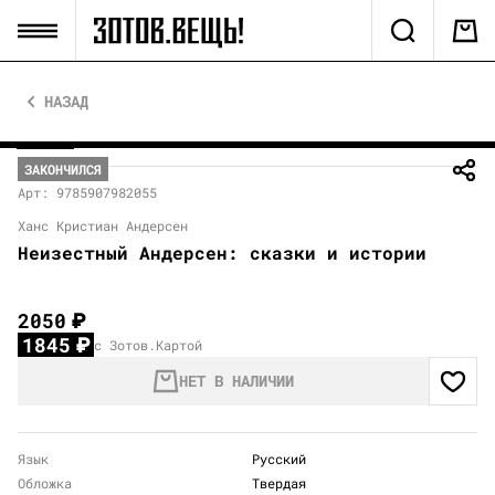
НАЗАД
ЗАКОНЧИЛСЯ
Арт: 9785907982055
Ханс Кристиан Андерсен
Неизестный Андерсен: сказки и истории
2050
₽
1845
₽
с Зотов.Картой
НЕТ В НАЛИЧИИ
Язык
Русский
Обложка
Твердая