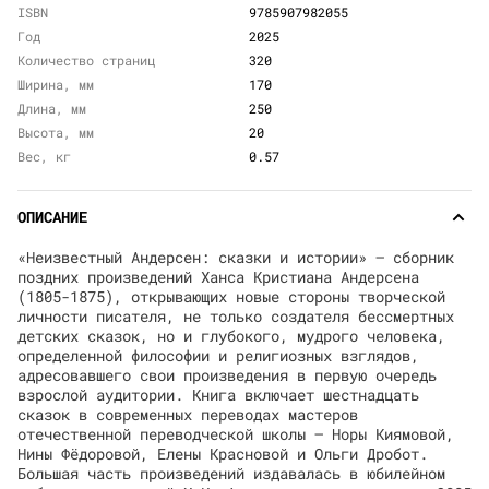
ISBN
9785907982055
Год
2025
Количество страниц
320
Ширина, мм
170
Длина, мм
250
Высота, мм
20
Вес, кг
0.57
ОПИСАНИЕ
«Неизвестный Андерсен: сказки и истории» — сборник
поздних произведений Ханса Кристиана Андерсена
(1805-1875), открывающих новые стороны творческой
личности писателя, не только создателя бессмертных
детских сказок, но и глубокого, мудрого человека,
определенной философии и религиозных взглядов,
адресовавшего свои произведения в первую очередь
взрослой аудитории. Книга включает шестнадцать
сказок в современных переводах мастеров
отечественной переводческой школы — Норы Киямовой,
Нины Фёдоровой, Елены Красновой и Ольги Дробот.
Большая часть произведений издавалась в юбилейном