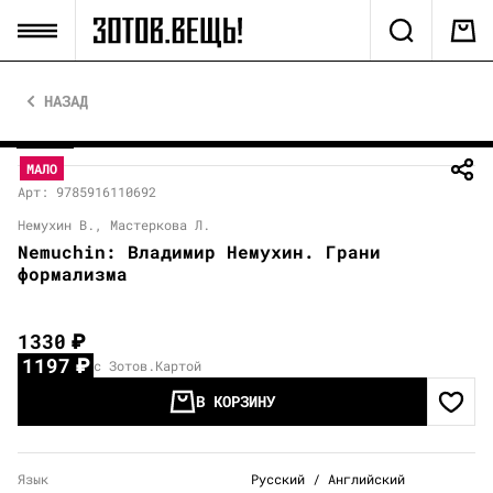
НАЗАД
МАЛО
Арт: 9785916110692
Немухин В., Мастеркова Л.
Nemuchin: Владимир Немухин. Грани
формализма
1330
₽
1197
₽
с Зотов.Картой
В КОРЗИНУ
Язык
Русский / Английский