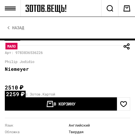
НАЗАД
МАЛО
Арт: 9783836536226
Philip Jodidio
Niemeyer
2510
₽
2259
₽
с Зотов.Картой
В КОРЗИНУ
Язык
Английский
Обложка
Твердая