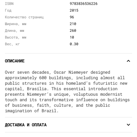
ISBN
9783836536226
Год
2015
Количество страниц
96
Ширина, мм
210
Длина, мм
260
Высота, мм
10
Вес, кг
0.30
ОПИСАНИЕ
Over seven decades, Oscar Niemeyer designed
approximately 600 buildings, including almost all
public structures in his homeland’s futuristic new
capital, Brasília. This essential introduction
presents Niemeyer’s unique, voluptuous modernist
touch and its transformative influence on buildings
of business, faith, culture, and the public
imagination of Brazil.
ДОСТАВКА И ОПЛАТА