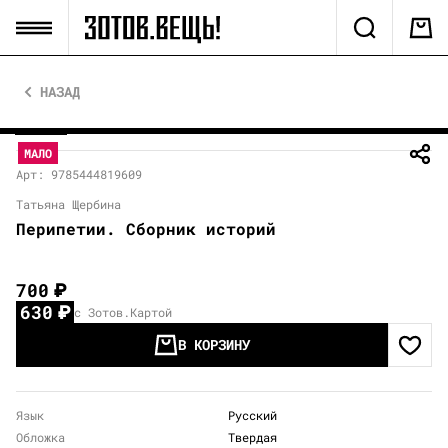
НАЗАД
МАЛО
Арт: 9785444819609
Татьяна Щербина
Перипетии. Сборник историй
700
₽
630
₽
с Зотов.Картой
В КОРЗИНУ
Язык
Русский
Обложка
Твердая