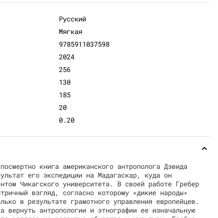
Русский
Мягкая
9785911037598
2024
256
130
185
20
0.20
 посмертно книга американского антрополога Дэвида
зультат его экспедиции на Мадагаскар, куда он
антом Чикагского университета. В своей работе Гребер
нтричный взгляд, согласно которому «дикие народы»
олько в результате грамотного управления европейцев.
ка вернуть антропологии и этнографии ее изначальную