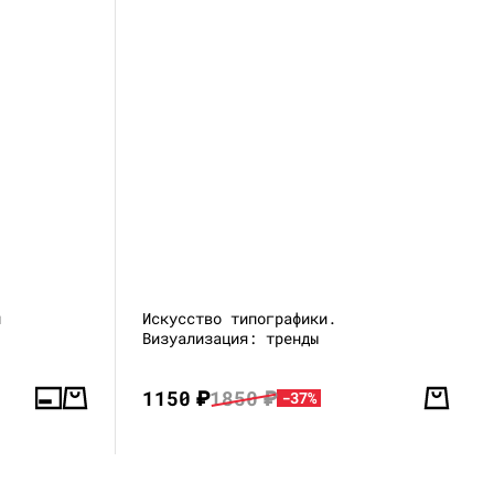
й
Искусство типографики.
Визуализация: тренды
1150
₽
1850
₽
-37%