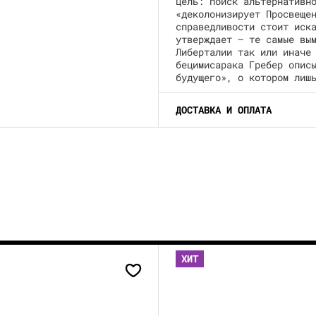
цель: поиск альтернативн
«деколонизирует Просвеще
справедливости стоит иск
утверждает — те самые вы
Либерталии так или иначе
бецимисарака Гребер опис
будущего», о котором лиш
ДОСТАВКА И ОПЛАТА
ХИТ