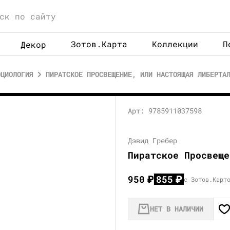
Зотов.Карта
Коллекции
П
Декор
ОЦИОЛОГИЯ
ПИРАТСКОЕ ПРОСВЕЩЕНИЕ, ИЛИ НАСТОЯЩАЯ ЛИБЕРТА
Арт: 9785911037598
Дэвид Гребер
Пиратское Просвеще
950
₽
855
₽
с Зотов.Карт
НЕТ В НАЛИЧИИ