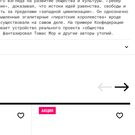
ого взгляда на развитие общества и культуры. Гребер
ние», доказывая, что истоки идей равенства, свободы и
ать за пределами «западной цивилизации». Он однозначно
мышленные эгалитарные «пиратские королевства» вроде
 существовали на самом деле. На примере Конфедерации
ывает устройство реального проекта «общества
ь фантазировал Томас Мор и другие авторы утопий.
АКЦИЯ