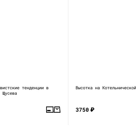
ивистские тенденции в
Высотка на Котельническо
е Щусева
3750
₽