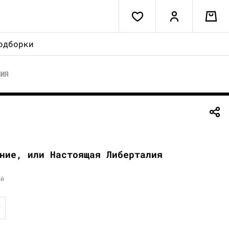
одборки
ЛИЯ
ние, или Настоящая Либерталия
ой