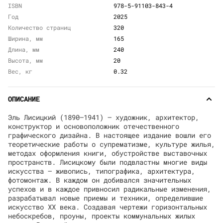
ISBN
978-5-91103-843-4
Год
2025
Количество страниц
320
Ширина, мм
165
Длина, мм
240
Высота, мм
20
Вес, кг
0.32
ОПИСАНИЕ
Эль Лисицкий (1890–1941) — художник, архитектор,
конструктор и основоположник отечественного
графического дизайна. В настоящее издание вошли его
теоретические работы о супрематизме, культуре жилья,
методах оформления книги, обустройстве выставочных
пространств. Лисицкому были подвластны многие виды
искусства — живопись, типографика, архитектура,
фотомонтаж. В каждом он добивался значительных
успехов и в каждое привносил радикальные изменения,
разрабатывал новые приемы и техники, определившие
искусство XX века. Создавая чертежи горизонтальных
небоскребов, проуны, проекты коммунальных жилых