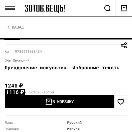
НАЗАД
Арт: 9785911038434
Эль Лисицкий
Преодоление искусства. Избранные тексты
1240
₽
1116
₽
с Зотов.Картой
В КОРЗИНУ
Язык
Русский
Обложка
Мягкая