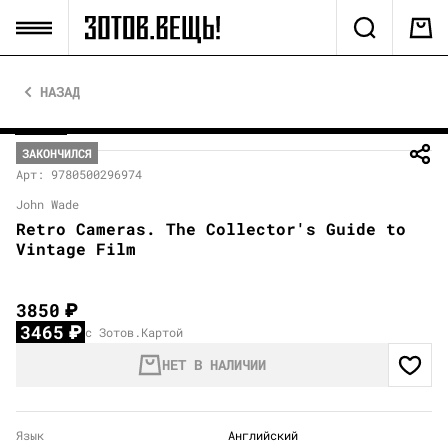
НАЗАД
ЗАКОНЧИЛСЯ
Арт: 9780500296974
John Wade
Retro Cameras. The Collector's Guide to
Vintage Film
3850
₽
3465
₽
с Зотов.Картой
НЕТ В НАЛИЧИИ
Язык
Английский