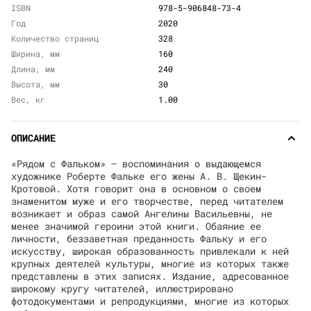
ISBN
978-5-906848-73-4
Год
2020
Количество страниц
328
Ширина, мм
160
Длина, мм
240
Высота, мм
30
Вес, кг
1.00
ОПИСАНИЕ
«Рядом с Фальком» — воспоминания о выдающемся
художнике Роберте Фальке его жены А. В. Щекин-
Кротовой. Хотя говорит она в основном о своем
знаменитом муже и его творчестве, перед читателем
возникает и образ самой Ангелины Васильевны, не
менее значимой героини этой книги. Обаяние ее
личности, беззаветная преданность Фальку и его
искусству, широкая образованность привлекали к ней
крупных деятелей культуры, многие из которых также
представлены в этих записях. Издание, адресованное
широкому кругу читателей, иллюстрировано
фотодокументами и репродукциями, многие из которых