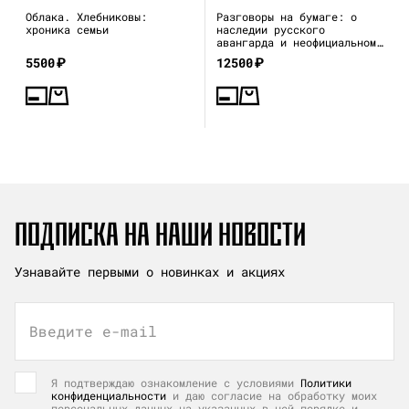
Облака. Хлебниковы:
Разговоры на бумаге: о
хроника семьи
наследии русского
авангарда и неофициальном
искусстве 1970–80-х
5500
₽
12500
₽
ПОДПИСКА НА НАШИ НОВОСТИ
Узнавайте первыми о новинках и акциях
Введите e-mail
Я подтверждаю ознакомление с условиями
Политики
конфиденциальности
и даю согласие на обработку моих
персональных данных на указанных в ней порядке и