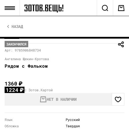
НАЗАД
ЗАКОНЧИЛСЯ
Арт: 9785906848734
Ангелина Щекин-Кротова
Рядом с Фальком
1360
₽
1224
₽
с Зотов.Картой
НЕТ В НАЛИЧИИ
Язык
Русский
Обложка
Твердая