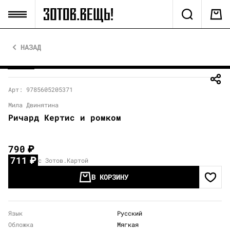
НАЗАД
Арт: 9785605205371
Мила Двинятина
Ричард Кертис и ромком
790
₽
711
₽
с Зотов.Картой
В КОРЗИНУ
Язык
Русский
Обложка
Мягкая