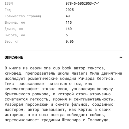
ISBN
978-5-6052053-7-1
Год
2025
Количество страниц
40
Ширина, мм
115
Длина, мм
160
Высота, мм
5
Вес, кг
0.06
ОПИСАНИЕ
В книге из серии one cup book автор текстов,
киновед, преподаватель школы Masters Мила Двинятина
исследует романтические комедии Ричарда Кёртиса.
Текст рассказывает читателю о том, как
кинематографист открыл свою, узнаваемую формулу
британского ромкома, в которой столь утонченно
сочетаются легкость, ирония и сентиментальность.
Разбирая персонажей и сюжеты фильмов, созданных
мастером, автор показывает, как Кёртис в своих
историях, в которых всегда побеждает любовь,
переосмысливает традиции Шекспира и Голливуда.