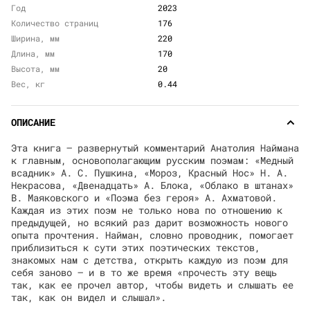
Год
2023
Количество страниц
176
Ширина, мм
220
Длина, мм
170
Высота, мм
20
Вес, кг
0.44
ОПИСАНИЕ
Эта книга — развернутый комментарий Анатолия Наймана
к главным, основополагающим русским поэмам: «Медный
всадник» А. С. Пушкина, «Мороз, Красный Нос» Н. А.
Некрасова, «Двенадцать» А. Блока, «Облако в штанах»
В. Маяковского и «Поэма без героя» А. Ахматовой.
Каждая из этих поэм не только нова по отношению к
предыдущей, но всякий раз дарит возможность нового
опыта прочтения. Найман, словно проводник, помогает
приблизиться к сути этих поэтических текстов,
знакомых нам с детства, открыть каждую из поэм для
себя заново — и в то же время «прочесть эту вещь
так, как ее прочел автор, чтобы видеть и слышать ее
так, как он видел и слышал».