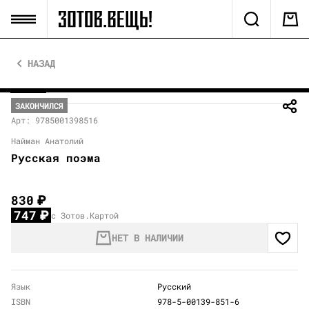
НАЗАД
ЗАКОНЧИЛСЯ
Арт: 9785001398516
Найман Анатолий
Русская поэма
830
₽
747
₽
с Зотов.Картой
НЕТ В НАЛИЧИИ
Язык
Русский
ISBN
978-5-00139-851-6