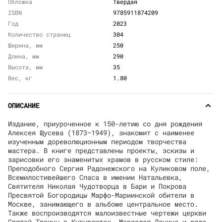
Обложка
Твердая
ISBN
9785911874209
Год
2023
Количество страниц
304
Ширина, мм
250
Длина, мм
290
Высота, мм
35
Вес, кг
1.80
ОПИСАНИЕ
Издание, приуроченное к 150-летию со дня рождения
Алексея Щусева (1873—1949), знакомит с наименее
изученным дореволюционным периодом творчества
мастера. В книге представлены проекты, эскизы и
зарисовки его знаменитых храмов в русском стиле:
Преподобного Сергия Радонежского на Куликовом поле,
Всемилостивейшего Спаса в имении Натальевка,
Святителя Николая Чудотворца в Бари и Покрова
Пресвятой Богородицы Марфо-Мариинской обители в
Москве, занимающего в альбоме центральное место.
Также воспроизводятся малоизвестные чертежи церкви
Святой Троицы в Кугурештах, Мавзолея Ленина и ряда