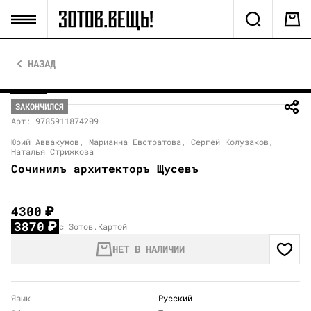
НАЗАД
ЗАКОНЧИЛСЯ
Арт: 9785911874209
Юрий Аввакумов, Марианна Евстратова, Сергей Колузаков,
Наталья Стрижкова
Сочинилъ архитекторъ Щусевъ
4300
₽
3870
₽
с Зотов.Картой
НЕТ В НАЛИЧИИ
Язык
Русский