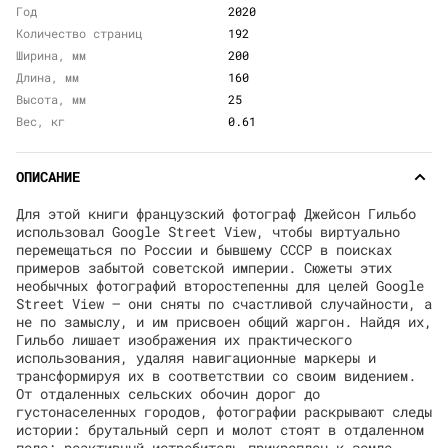
Год
2020
Количество страниц
192
Ширина, мм
200
Длина, мм
160
Высота, мм
25
Вес, кг
0.61
ОПИСАНИЕ
Для этой книги французский фотограф Джейсон Гильбо
использовал Google Street View, чтобы виртуально
перемещаться по России и бывшему СССР в поисках
примеров забытой советской империи. Сюжеты этих
необычных фотографий второстепенны для целей Google
Street View — они сняты по счастливой случайности, а
не по замыслу, и им присвоен общий жаргон. Найдя их,
Гильбо лишает изображения их практического
использования, удаляя навигационные маркеры и
трансформируя их в соответствии со своим видением.
От отдаленных сельских обочин дорог до
густонаселенных городов, фотографии раскрывают следы
истории: брутальный серп и молот стоят в отдаленном
поле; реактивный истребитель прикреплен к земле