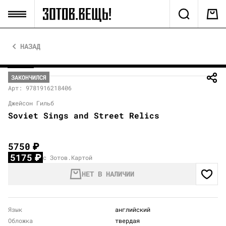
НАЗАД
ЗАКОНЧИЛСЯ
Арт: 9781916218406
Джейсон Гильб
Soviet Sings and Street Relics
5750
₽
5175
₽
с Зотов.Картой
НЕТ В НАЛИЧИИ
Язык
английский
Обложка
твердая