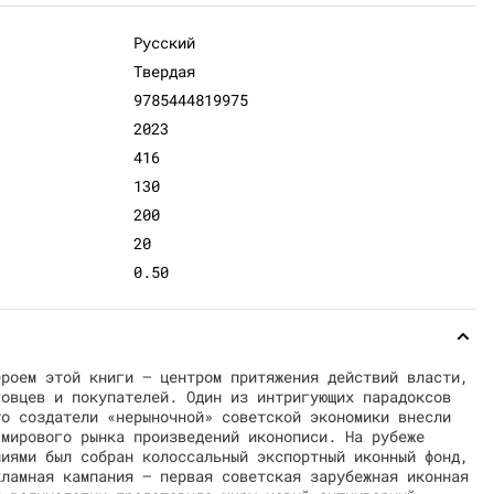
Русский
Твердая
9785444819975
2023
416
130
200
20
0.50
ероем этой книги — центром притяжения действий власти,
говцев и покупателей. Один из интригующих парадоксов
то создатели «нерыночной» советской экономики внесли
 мирового рынка произведений иконописи. На рубеже
лиями был собран колоссальный экспортный иконный фонд,
кламная кампания — первая советская зарубежная иконная