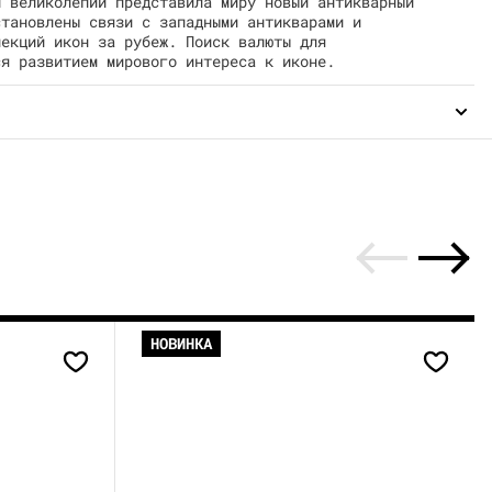
м великолепии представила миру новый антикварный
становлены связи с западными антикварами и
лекций икон за рубеж. Поиск валюты для
ся развитием мирового интереса к иконе.
НОВИНКА