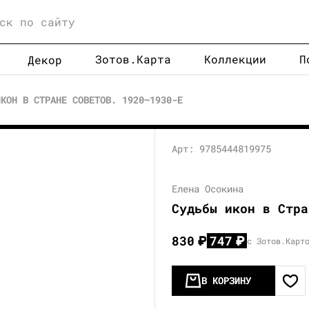
Зотов.Карта
Коллекции
П
Декор
ИКОН В СТРАНЕ СОВЕТОВ. 1920–1930-Е
Арт: 9785444819975
Елена Осокина
Судьбы икон в Стра
830
₽
747
₽
с Зотов.Карт
В КОРЗИНУ