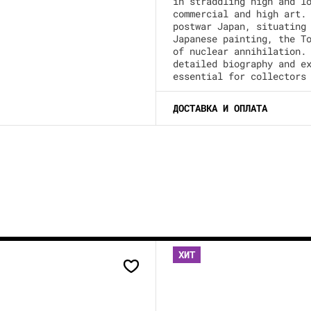
in straddling high and l
commercial and high art.
postwar Japan, situating
Japanese painting, the T
of nuclear annihilation.
detailed biography and e
essential for collectors
ДОСТАВКА И ОПЛАТА
ХИТ