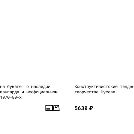
 на бумаге: о наследии
Конструктивистские тенде
авангарда и неофициальном
творчестве Щусева
 1970–80-х
5630
₽