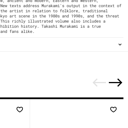
ow, ancient and modern, Eastern and Western,
 New texts address Murakami's output in the context of
 the artist in relation to folklore, traditional
okyo art scene in the 1980s and 1990s, and the threat
 This richly illustrated volume also includes a
xhibition history. Takashi Murakami is a true
 and fans alike.