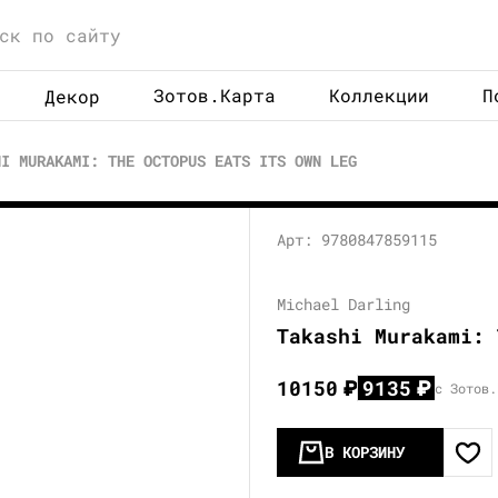
Зотов.Карта
Коллекции
П
Декор
HI MURAKAMI: THE OCTOPUS EATS ITS OWN LEG
Арт: 9780847859115
Michael Darling
Takashi Murakami: 
10150
₽
9135
₽
с Зотов.
В КОРЗИНУ