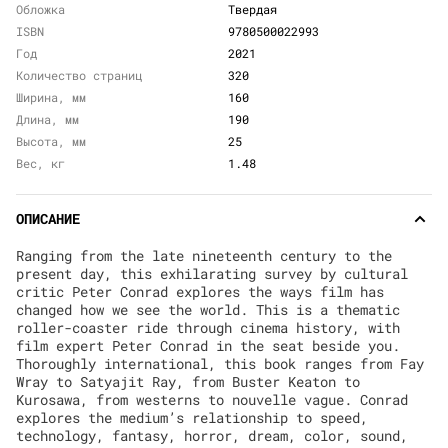
Обложка
Твердая
ISBN
9780500022993
Год
2021
Количество страниц
320
Ширина, мм
160
Длина, мм
190
Высота, мм
25
Вес, кг
1.48
ОПИСАНИЕ
Ranging from the late nineteenth century to the
present day, this exhilarating survey by cultural
critic Peter Conrad explores the ways film has
changed how we see the world. This is a thematic
roller-coaster ride through cinema history, with
film expert Peter Conrad in the seat beside you.
Thoroughly international, this book ranges from Fay
Wray to Satyajit Ray, from Buster Keaton to
Kurosawa, from westerns to nouvelle vague. Conrad
explores the medium’s relationship to speed,
technology, fantasy, horror, dream, color, sound,