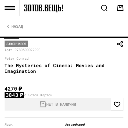
НАЗАД
ЗАКОНЧИЛСЯ
Арт: 9780500022993
Peter Conrad
The Mysteries of Cinema: Movies and
Imagination
4270
₽
3843
₽
с Зотов.Картой
НЕТ В НАЛИЧИИ
Язык
Английский