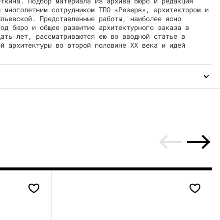
откина. Подбор материала из архива бюро и редакция
ы многолетним сотрудником ТПО «Резерв», архитектором и
Ильевской. Представленные работы, наиболее ясно
тод бюро и общее развитие архитектурного заказа в
цать лет, рассматриваются ею во вводной статье в
ой архитектуры во второй половине XX века и идей