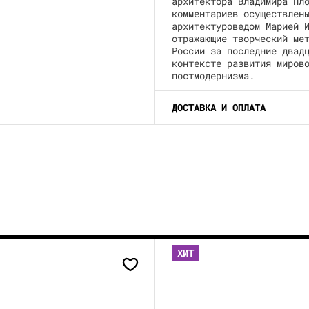
архитектора Владимира Пл
комментариев осуществлен
архитектуроведом Марией 
отражающие творческий ме
России за последние двад
контексте развития миров
постмодернизма.
ДОСТАВКА И ОПЛАТА
ХИТ