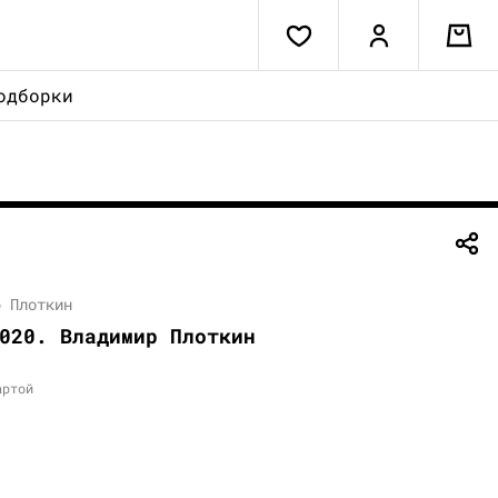
одборки
р Плоткин
020. Владимир Плоткин
артой