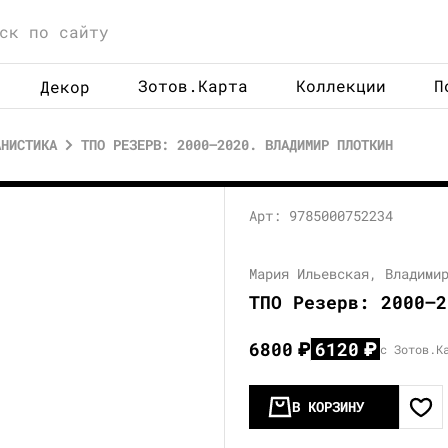
Зотов.Карта
Коллекции
П
Декор
АНИСТИКА
ТПО РЕЗЕРВ: 2000–2020. ВЛАДИМИР ПЛОТКИН
Арт: 9785000752234
Мария Ильевская, Владими
ТПО Резерв: 2000–2
6800
₽
6120
₽
с Зотов.К
В КОРЗИНУ