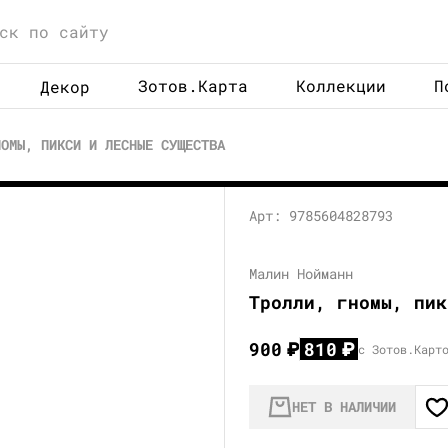
Зотов.Карта
Коллекции
П
Декор
НОМЫ, ПИКСИ И ЛЕСНЫЕ СУЩЕСТВА
Арт: 9785604828793
Малин Нойманн
Тролли, гномы, пик
900
₽
810
₽
с Зотов.Карт
НЕТ В НАЛИЧИИ