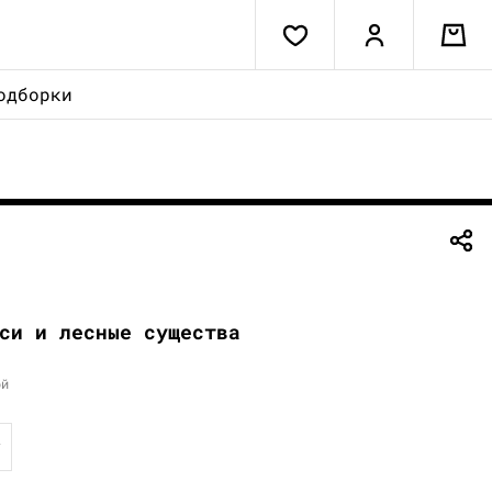
одборки
си и лесные существа
ой