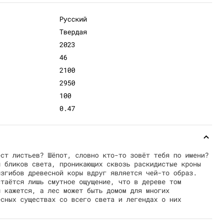
Русский
Твердая
2023
46
2100
2950
100
0.47
ест листьев? Шёпот, словно кто-то зовёт тебя по имени?
и бликов света, проникающих сквозь раскидистые кроны
изгибов древесной коры вдруг является чей-то образ.
стаётся лишь смутное ощущение, что в дереве том
м кажется, а лес может быть домом для многих
есных существах со всего света и легендах о них