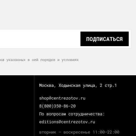
ПОДПИСАТЬСЯ
на указанных в ней порядке и условиях
Москва, Ходынская улица, 2 стр.1
shop@centrezotov.ru
8(800)350-86-20
По вопросам сотрудничества:
editions@centrezotov.ru
вторник — воскресенье 11:00–22:00