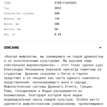
ISBN
9785171635329
Год
2023
Количество страниц
480
Ширина, мм
136
Длина, мм
206
Высота, мм
30
Вес, кг
0.49
ОПИСАНИЕ
«Изучая мифологию, мы занимаемся не седой древностью
и не экзотическими культурами. Мы изучаем наше
собственное мировосприятие» — этот тезис сделал курс
Александры Леонидовны Барковой навсегда памятным ее
студентам. Древние сказания о богах и героях
предстают в ее лекциях как части единого комплекса
представлений, пронизывающего века и народы.
Мифологические системы Древнего Египта, Греции,
Рима, Скандинавии и Индии раскрываются во
взаимосвязи, благодаря которой ярче видны
индивидуальные черты каждой культуры. Особое место
уделяется мифологическим универсалиям, проявляющимся