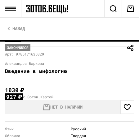
НАЗАД
ЗАКОНЧИЛСЯ
Арт: 9785171635329
Александра Баркова
Введение в мифологию
1030
₽
927
₽
с Зотов.Картой
НЕТ В НАЛИЧИИ
Язык
Русский
Обложка
Твердая